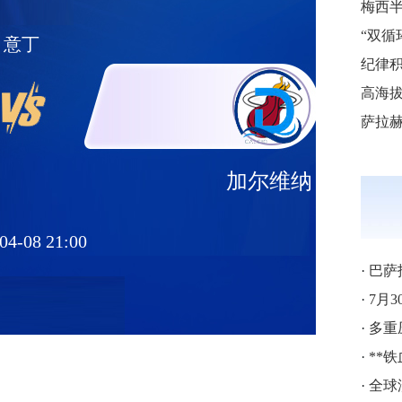
梅西
意丁
加尔维纳
04-08 21:00
·
巴萨
·
7月3
·
多重
·
**
·
全球