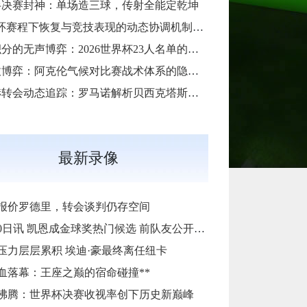
半决赛封神：单场造三球，传射全能定乾坤
“双循环赛程下恢复与竞技表现的动态协调机制研究”
纪律积分的无声博弈：2026世界杯23人名单的隐形淘汰法则
高海拔博弈：阿克伦气候对比赛战术体系的隐性重构
萨拉赫转会动态追踪：罗马诺解析贝西克塔斯谈判进展与多方报价竞争格局
最新录像
报价罗德里，转会谈判仍存空间
0日讯 凯恩成金球奖热门候选 前队友公开力挺冲击25年新纪录
压力层层累积 埃迪·豪最终离任纽卡
铁血落幕：王座之巅的宿命碰撞**
沸腾：世界杯决赛收视率创下历史新巅峰