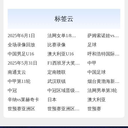
标签云
2025年6月1日
法网女单1/8决赛
萨姆索诺娃vs郑钦文
全场录像回放
比赛录像
足球
中国男足U16
澳大利亚U16
呼和浩特国际足球锦标赛
2025年5月31日
F1西班牙大奖赛排位赛
中甲
南通支云
定南赣联
中国足球
中甲第11轮
武汉联镇
烟台黄渤海新区鑫海中天
中冠
中冠区域晋级赛第2轮
法网男单第3轮
辛纳vs莱赫奇卡
日本
澳大利亚
世预赛亚洲区
世预赛亚洲区第三阶段C组第9轮
世预赛