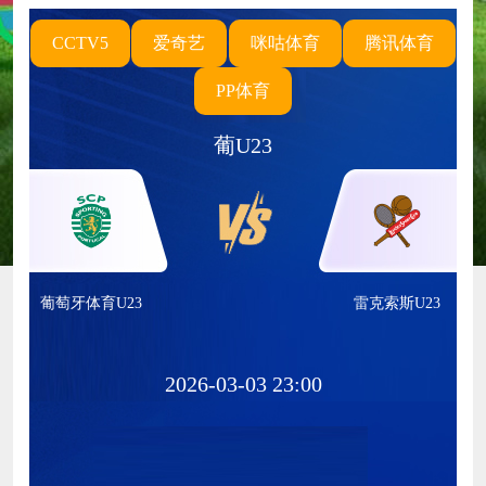
CCTV5
爱奇艺
咪咕体育
腾讯体育
PP体育
葡U23
葡萄牙体育U23
雷克索斯U23
2026-03-03 23:00