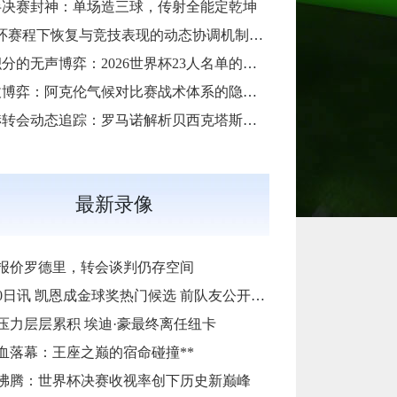
半决赛封神：单场造三球，传射全能定乾坤
“双循环赛程下恢复与竞技表现的动态协调机制研究”
纪律积分的无声博弈：2026世界杯23人名单的隐形淘汰法则
高海拔博弈：阿克伦气候对比赛战术体系的隐性重构
萨拉赫转会动态追踪：罗马诺解析贝西克塔斯谈判进展与多方报价竞争格局
最新录像
报价罗德里，转会谈判仍存空间
0日讯 凯恩成金球奖热门候选 前队友公开力挺冲击25年新纪录
压力层层累积 埃迪·豪最终离任纽卡
铁血落幕：王座之巅的宿命碰撞**
沸腾：世界杯决赛收视率创下历史新巅峰