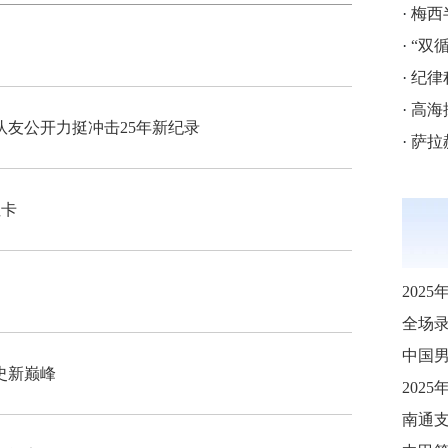
·
梅西
·
“双
·
纪律积
·
高海
前队友公开力挺冲击25年新纪录
·
萨拉赫
纽卡
2025
全场
中国男
史新巅峰
南通