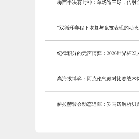
梅西半决赛封神：单场造三球，传射
“双循环赛程下恢复与竞技表现的动态
纪律积分的无声博弈：2026世界杯2
高海拔博弈：阿克伦气候对比赛战术
萨拉赫转会动态追踪：罗马诺解析贝