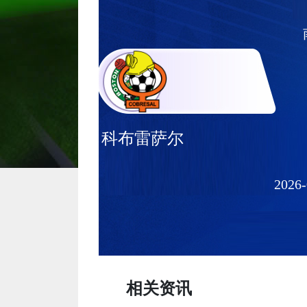
科布雷萨尔
2026-
相关资讯