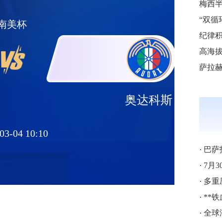
梅西
南美杯
奥达科斯
03-04 10:10
·
巴萨
·
7月3
·
多重
·
**
·
全球