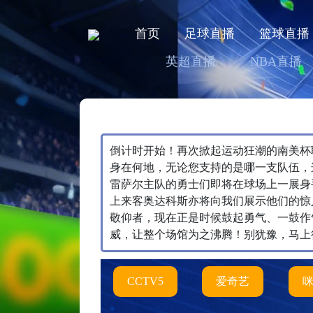
首页
足球直播
篮球直播
英超直播
NBA直播
倒计时开始！再次掀起运动狂潮的南美杯联赛将
身在何地，无论您支持的是哪一支队伍，
雷萨尔主队的勇士们即将在球场上一展身
上来客奥达科斯亦将向我们展示他们的惊
敬仰者，现在正是时候鼓起勇气、一鼓作
威，让整个场馆为之沸腾！别犹豫，马上
CCTV5
爱奇艺